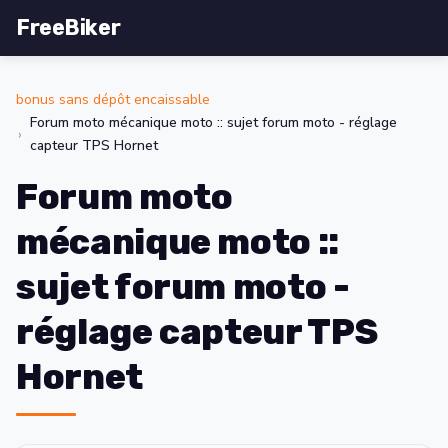
FreeBiker
bonus sans dépôt encaissable
Forum moto mécanique moto :: sujet forum moto - réglage
capteur TPS Hornet
Forum moto
mécanique moto ::
sujet forum moto -
réglage capteur TPS
Hornet